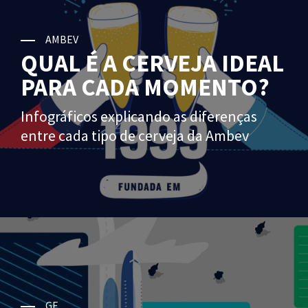
AMBEV
QUAL É A CERVEJA IDEAL
PARA CADA MOMENTO?
Infográficos explicando as diferenças
entre cada tipo de cerveja da Ambev
GE