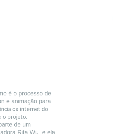
omo é o processo de
on e animação para
ncia da internet do
a o projeto.
parte de um
adora Rita Wu, e ela