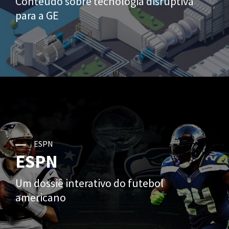
Conteúdo sobre tecnologia disruptiva
para a GE
ESPN
ESPN
Um dossiê interativo do futebol
americano