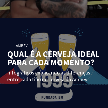
AMBEV
QUAL É A CERVEJA IDEAL
PARA CADA MOMENTO?
Infográficos explicando as diferenças
entre cada tipo de cerveja da Ambev